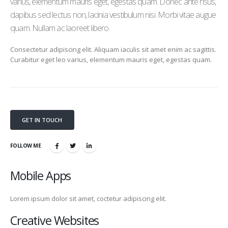
varius, elementum mauris eget, egestas quam. Donec ante risus,
dapibus sed lectus non, lacinia vestibulum nisi. Morbi vitae augue
quam. Nullam ac laoreet libero.
Consectetur adipiscing elit. Aliquam iaculis sit amet enim ac sagittis.
Curabitur eget leo varius, elementum mauris eget, egestas quam.
GET IN TOUCH
FOLLOW ME
Mobile Apps
Lorem ipsum dolor sit amet, coctetur adipiscing elit.
Creative Websites