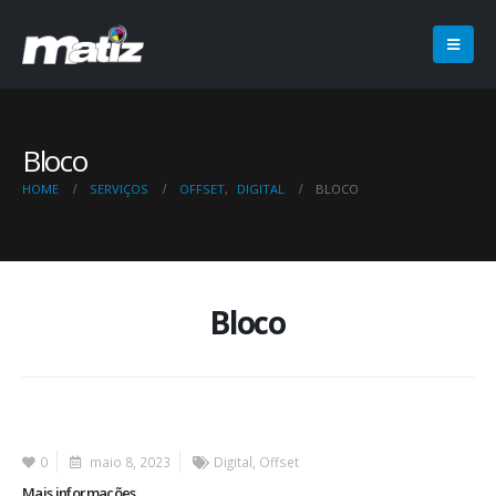
Bloco
HOME
SERVIÇOS
OFFSET
,
DIGITAL
BLOCO
Bloco
0
maio 8, 2023
Digital
,
Offset
Mais informações